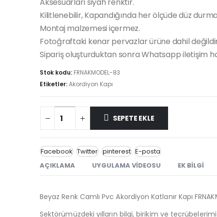
Aksesuarları siyah renktir.
Kilitlenebilir, Kapandığında her ölçüde düz durma
Montaj malzemesi içermez.
Fotoğraftaki kenar pervazlar ürüne dahil değildir
Sipariş oluşturduktan sonra Whatsapp iletişim hat
Stok kodu:
FRNAKMODEL-83
Etiketler:
Akordiyon Kapı
SEPETE EKLE
Facebook
Twitter
pinterest
E-posta
AÇIKLAMA
UYGULAMA VIDEOSU
EK BILGI
Beyaz Renk Camlı Pvc Akordiyon Katlanır Kapı FRN
Sektörümüzdeki yılların bilgi, birikim ve tecrübelerim