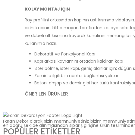
KOLAY MONTAJ İÇİN
Ray profilini ortasından kapının üst kısmına vidalayın. R
birini kapının kilit olmayan tarafından kasaya sabitleyi
ve dubeli alt kısmına koyarak kanalının herhangi bir yer
kullanıma hazır.
Dekoratif ve Fonksiyonel Kapı
Kapı arkası kavramını ortadan kaldıran kapı
İster bölme, ister kapı, geniş alanlar için; düğün
Zeminle ilgili bir montaj bağlantısı yoktur.
Beton, ahşap ve demir gibi her türlü kontrüksiyon
ÖNERILEN ÜRÜNLER
Faran Dekor olarak sizin memnuniyetiniz bizim memnuniyetimiz
en doğru şekilde alınmasından sipariş girişine ürün teslimin
POPÜLER ETİKETLER