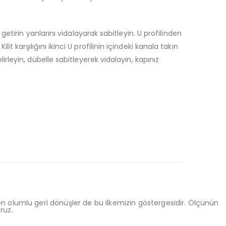
e getirin yanlarını vidalayarak sabitleyin. U profilinden
t karşılığını ikinci U profilinin içindeki kanala takın
lirleyin, dübelle sabitleyerek vidalayın, kapınız
n olumlu geri dönüşler de bu ilkemizin göstergesidir. Ölçünün
ruz.