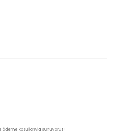
t ve ödeme koşullarıyla sunuyoruz!