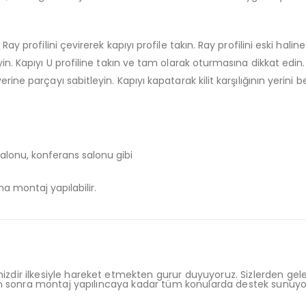
ay profilini çevirerek kapıyı profile takın. Ray profilini eski halin
n. Kapıyı U profiline takın ve tam olarak oturmasına dikkat edin. Kili
ine parçayı sabitleyin. Kapıyı kapatarak kilit karşılığının yerini be
 salonu, konferans salonu gibi
a montaj yapılabilir.
dir ilkesiyle hareket etmekten gurur duyuyoruz. Sizlerden gele
den sonra montaj yapılıncaya kadar tüm konularda destek sunuyo