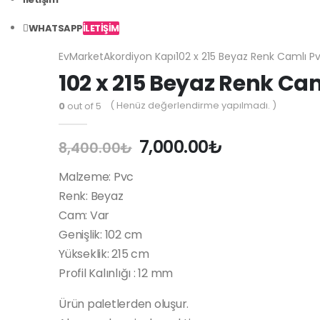
WHATSAPP
İLETİŞİM
Ev
Market
Akordiyon Kapı
102 x 215 Beyaz Renk Camlı Pv
102 x 215 Beyaz Renk Ca
( Henüz değerlendirme yapılmadı. )
0
out of 5
7,000.00
₺
8,400.00
₺
Malzeme: Pvc
Renk: Beyaz
Cam: Var
Genişlik: 102 cm
Yükseklik: 215 cm
Profil Kalınlığı : 12 mm
Ürün paletlerden oluşur.