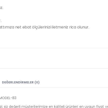
z.
.
tımıza net ebat ölçülerinizi iletmeniz rica olunur.
DEĞERLENDIRMELER (0)
AKMODEL-83
izi; siz değerli müşterilerimize en kaliteli ürünleri en uygun fiya